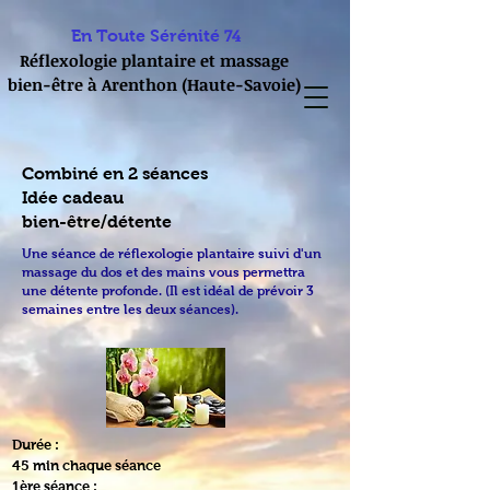
74
En Toute S
érénité
Réflexologie plantaire et massage
bien-être à Arenthon (Haute-Savoie)
Combiné en 2 séances
Idée cadeau
bien-être/détente
Une séance de réflexologie plantaire suivi d'un
massage du dos et des mains vous permettra
une détente profonde. (Il est idéal de prévoir 3
semaines entre les deux séances).
​Durée :
45 min chaque séance
1ère séance :