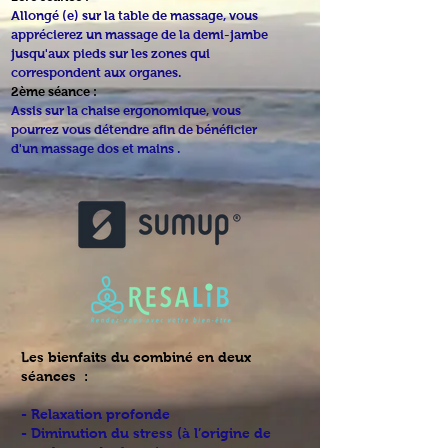
Allongé (e) sur la table de massage, vous
apprécierez un massage de la demi-jambe
jusqu'aux pieds sur les zones qui
correspondent aux organes.
2ème séance :
Assis sur la chaise ergonomique, vous
pourrez vous détendre afin de bénéficier
d'un massage dos et mains .
Les bienfaits du combiné en deux
séances :
- Relaxation profonde
- Diminution du stress (à l’origine de