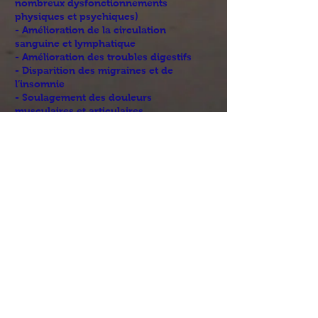
nombreux dysfonctionnements
physiques et psychiques)
- Amélioration de la circulation
sanguine et lymphatique
- Amélioration des troubles digestifs
- Disparition des migraines et de
l’insomnie
- Soulagement des douleurs
musculaires et articulaires…
Les contre-indications :
- Phlébite de moins de 3 mois
- Problèmes cardiaques
- Les 3 premiers mois de grossesse
- Les maladies dégénératives
Lieu : Arenthon (74) proche de
Saint-Pierre En Faucigny,
Bonneville,
La Roche-Sur-Foron, non loin
de Cluses, Reignier, Annemasse